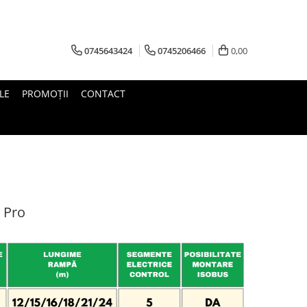
0745643424
0745206466
0,00
LE
PROMOŢII
CONTACT
 Pro