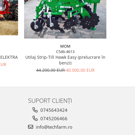
-10%
MOM
C546-4613
Utilaj Strip-Till Hawk Easy (prelucrare în
ELEKTRA
Semănăto
benzi)
PROS
EUR
44.200,00 EUR
40.000,00 EUR
38.7
SUPORT CLIENȚI
0745643424
0745206466
info@techfarm.ro