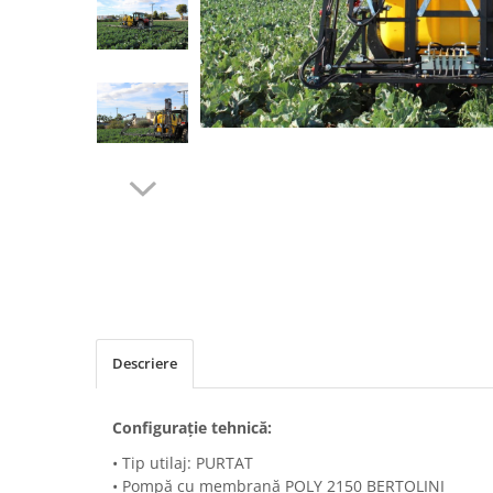
Maşini erbicidat
Mașini pentru săpat
Mașini Împrăștiat Amendamente
Mașini Împrăștiat Sare
Pluguri
Pluguri Reversibile
Pluguri Rotative
Prășitori
Remorci Agricole
Remorci Tehnologice
Remorci Transfer Cereale
Descriere
Remorci Transport
Remorci Transport Baloţi
Configuraţie tehnică:
Remorci Împrăștiat Gunoi
Scarificatoare
• Tip utilaj: PURTAT
• Pompă cu membrană POLY 2150 BERTOLINI
Semănători