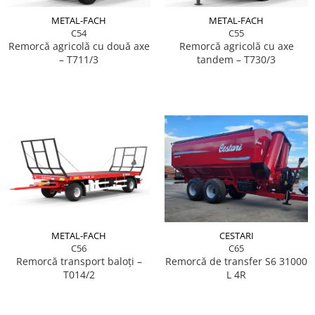
METAL-FACH
METAL-FACH
C54
C55
Remorcă agricolă cu două axe
Remorcă agricolă cu axe
– T711/3
tandem – T730/3
METAL-FACH
CESTARI
C56
C65
Remorcă transport baloţi –
Remorcă de transfer S6 31000
T014/2
L 4R