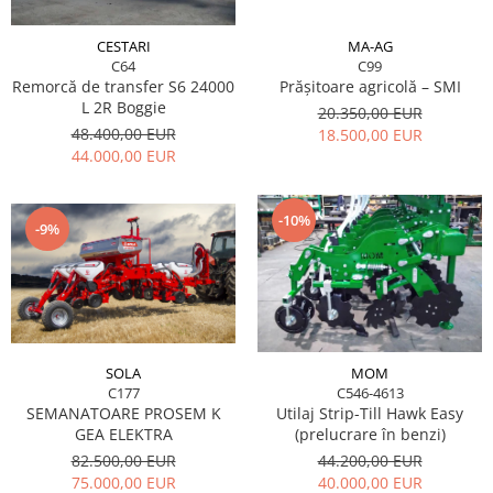
Maşini erbicidat
MA-AG
CESTARI
Mașini pentru săpat
C99
C64
Mașini Împrăștiat Amendamente
Prășitoare agricolă – SMI
Remorcă de transfer S6 24000
L 2R Boggie
20.350,00 EUR
Mașini Împrăștiat Sare
48.400,00 EUR
18.500,00 EUR
Pluguri
44.000,00 EUR
Pluguri Reversibile
Pluguri Rotative
-10%
-9%
Prășitori
Remorci Agricole
Remorci Tehnologice
Remorci Transfer Cereale
Remorci Transport
SOLA
MOM
C177
C546-4613
Remorci Transport Baloţi
SEMANATOARE PROSEM K
Utilaj Strip-Till Hawk Easy
Remorci Împrăștiat Gunoi
GEA ELEKTRA
(prelucrare în benzi)
Scarificatoare
82.500,00 EUR
44.200,00 EUR
75.000,00 EUR
40.000,00 EUR
Semănători