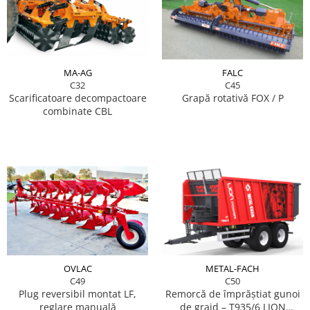
MA-AG
FALC
C32
C45
Scarificatoare decompactoare
Grapă rotativă FOX / P
combinate CBL
OVLAC
METAL-FACH
C49
C50
Plug reversibil montat LF,
Remorcă de împrăștiat gunoi
reglare manuală
de grajd – T935/6 LION