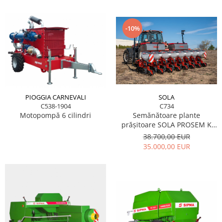
Semănători Prășitoare
Semănători Păioase
-10%
Tocătoare agricole
Tăvăluguri
Utilaje Diverse
Utilaje pentru vii şi livezi
PIOGGIA CARNEVALI
SOLA
Utilaje Strip-Till (prelucrare în
C538-1904
C734
benzi)
Motopompă 6 cilindri
Semănătoare plante
prășitoare SOLA PROSEM K
Utilaje usturoi
Telescopic - 410/8
38.700,00 EUR
Înfoliatoare Baloţi
35.000,00 EUR