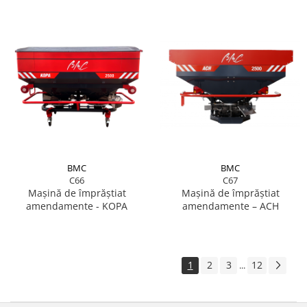
BMC
BMC
C66
C67
Mașină de împrăștiat
Mașină de împrăștiat
amendamente - KOPA
amendamente – ACH
1
2
3
12
...