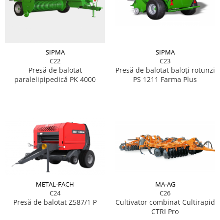
SIPMA
SIPMA
C22
C23
Presă de balotat
Presă de balotat baloţi rotunzi
paralelipipedică PK 4000
PS 1211 Farma Plus
METAL-FACH
MA-AG
C24
C26
Presă de balotat Z587/1 P
Cultivator combinat Cultirapid
CTRI Pro