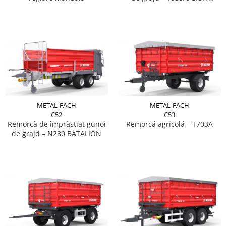
POWER
METAL-FACH
METAL-FACH
C53
C52
Remorcă agricolă – T703A
Remorcă de împrăștiat gunoi
de grajd – N280 BATALION