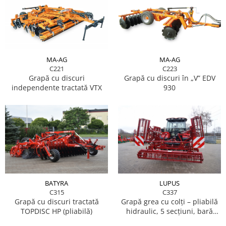
MA-AG
MA-AG
C223
C221
Grapă cu discuri în „V” EDV
Grapă cu discuri
930
independente tractată VTX
BATYRA
LUPUS
C315
C337
Grapă cu discuri tractată
Grapă grea cu colți – pliabilă
TOPDISC HP (pliabilă)
hidraulic, 5 secțiuni, bară
zimțată