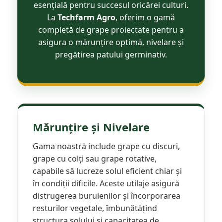
esențială pentru succesul oricărei culturi.
Maşini erbicidat
La
Techfarm Agro
, oferim o gamă
Mașini pentru săpat
completă de grape proiectate pentru a
Mașini Împrăștiat Amendamente
asigura o mărunțire optimă, nivelare și
pregătirea patului germinativ.
Mașini Împrăștiat Sare
Pluguri
Pluguri Reversibile
Pluguri Rotative
Prășitori
Mărunțire și Nivelare
Remorci Agricole
Remorci Tehnologice
Gama noastră include grape cu discuri,
Remorci Transfer Cereale
grape cu colți sau grape rotative,
Remorci Transport
capabile să lucreze solul eficient chiar și
Remorci Transport Baloţi
în condiții dificile. Aceste utilaje asigură
Remorci Împrăștiat Gunoi
distrugerea buruienilor și încorporarea
Scarificatoare
resturilor vegetale, îmbunătățind
structura solului și capacitatea de
Semănători