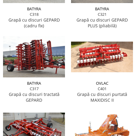
BATYRA
BATYRA
C318
C321
Grapă cu discuri GEPARD
Grapă cu discuri GEPARD
(cadru fix)
PLUS (pliabilă)
OVLAC
BATYRA
C401
C317
Grapă cu discuri purtată
Grapă cu discuri tractată
MAXIDISC II
GEPARD