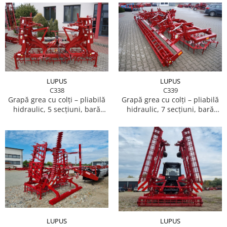
LUPUS
LUPUS
C338
C339
Grapă grea cu colți – pliabilă
Grapă grea cu colți – pliabilă
hidraulic, 5 secțiuni, bară
hidraulic, 7 secțiuni, bară
racletă
zimțată
LUPUS
LUPUS