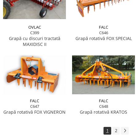
OVLAC
FALC
C399
C646
Grapă cu discuri tractată
Grapă rotativă FOX SPECIAL
MAXIDISC II
FALC
FALC
C648
C647
Grapă rotativă KRATOS
Grapă rotativă FOX VIGNERON
1
2