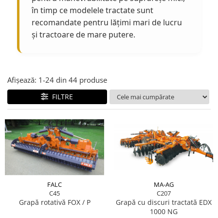
în timp ce modelele tractate sunt
recomandate pentru lățimi mari de lucru
și tractoare de mare putere.
Afișează:
1-
24
din
44
produse
FILTRE
FALC
MA-AG
C45
C207
Grapă rotativă FOX / P
Grapă cu discuri tractată EDX
1000 NG