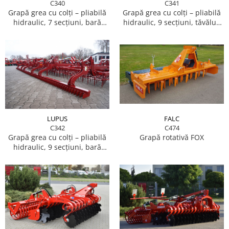
C340
C341
Grapă grea cu colți – pliabilă
Grapă grea cu colți – pliabilă
hidraulic, 7 secțiuni, bară
hidraulic, 9 secțiuni, tăvălug
racletă
zimțat ø 400 mm
FALC
LUPUS
C474
C342
Grapă rotativă FOX
Grapă grea cu colți – pliabilă
hidraulic, 9 secțiuni, bară
racletă