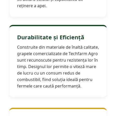
reținere a apei.
Semănători Prășitoare
Semănători Păioase
Tocătoare agricole
Tăvăluguri
Durabilitate și Eficiență
Utilaje Diverse
Utilaje pentru vii şi livezi
Construite din materiale de înaltă calitate,
Utilaje Strip-Till (prelucrare în
grapele comercializate de Techfarm Agro
benzi)
sunt recunoscute pentru rezistența lor în
timp. Designul lor permite o viteză mare
Utilaje usturoi
de lucru cu un consum redus de
Înfoliatoare Baloţi
combustibil, fiind soluția ideală pentru
fermele care caută performanță.