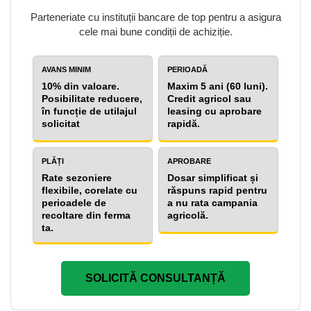
Parteneriate cu instituții bancare de top pentru a asigura
cele mai bune condiții de achiziție.
AVANS MINIM
PERIOADĂ
10% din valoare.
Maxim 5 ani (60 luni).
Posibilitate reducere,
Credit agricol sau
în funcție de utilajul
leasing cu aprobare
solicitat
rapidă.
PLĂȚI
APROBARE
Rate sezoniere
Dosar simplificat și
flexibile, corelate cu
răspuns rapid pentru
perioadele de
a nu rata campania
recoltare din ferma
agricolă.
ta.
SOLICITĂ CONSULTANȚĂ