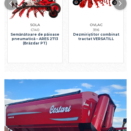
OVLAC
SOLA
396
C140
Dezmiriștitor combinat
Semănătoare de păioase
tractat VERSATILL
pneumatică – ARES 2713
(Brăzdar PT)