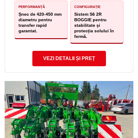
PERFORMANȚĂ
CONFIGURAȚIE
Șnec de 420-450 mm
Sistem S6 2R
diametru pentru
BOGGIE pentru
transfer rapid
stabilitate și
garantat.
protecția solului în
fermă.
VEZI DETALII ȘI PREȚ