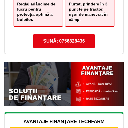
Reglaj adâncime de
Purtat, prindere în 3
lucru pentru
puncte pe tractor,
protecția optimă a
ușor de manevrat în
bulbilor.
câmp.
SUNĂ: 0756828436
AVANTAJE FINANȚARE TECHFARM