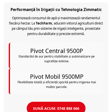
Semănători Prășitoare
Semănători Păioase
Performanță în Irigații cu Tehnologia Zimmatic
Tocătoare agricole
Optimizează consumul de apă și maximizează randamentul
Tăvăluguri
fiecărui hectar. La
TechFarm
, aducem viitorul agriculturii direct
pe câmpul tău prin sisteme de irigații inteligente, proiectate
Utilaje Diverse
pentru durabilitate și precizie extremă.
Utilaje pentru vii şi livezi
Utilaje Strip-Till (prelucrare în
Pivot Central 9500P
benzi)
Standardul de aur pentru stabilitate și automatizare pe
Utilaje usturoi
suprafețe extinse.
Înfoliatoare Baloţi
Pivot Mobil 9500MP
Flexibilitate totală și eficiență sporită pentru irigarea mai
multor parcele.
SUNĂ ACUM: 0748 888 066