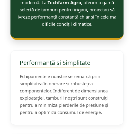
modernă. La
Techfarm Agro
, oferim o gamă
Maşini erbicidat
selectă de tamburi pentru irigații, proiectați să
Mașini pentru săpat
livreze performanță constantă chiar și în cele mai
Mașini Împrăștiat Amendamente
dificile condiții climatice.
Mașini Împrăștiat Sare
Pluguri
Pluguri Reversibile
Pluguri Rotative
Performanță și Simplitate
Prășitori
Remorci Agricole
Echipamentele noastre se remarcă prin
simplitatea în operare și robustețea
Remorci Tehnologice
componentelor. Indiferent de dimensiunea
Remorci Transfer Cereale
exploatației, tamburii noștri sunt construiți
Remorci Transport
pentru a minimiza pierderile de presiune și
Remorci Transport Baloţi
pentru a optimiza consumul de energie.
Remorci Împrăștiat Gunoi
Scarificatoare
Semănători