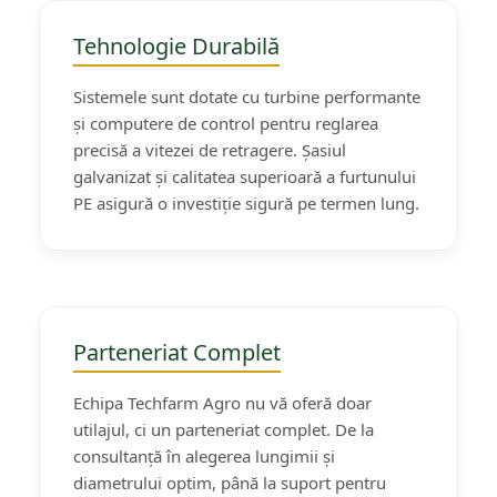
Semănători Prășitoare
Tehnologie Durabilă
Semănători Păioase
Tocătoare agricole
Sistemele sunt dotate cu turbine performante
și computere de control pentru reglarea
Tăvăluguri
precisă a vitezei de retragere. Șasiul
Utilaje Diverse
galvanizat și calitatea superioară a furtunului
Utilaje pentru vii şi livezi
PE asigură o investiție sigură pe termen lung.
Utilaje Strip-Till (prelucrare în
benzi)
Utilaje usturoi
Înfoliatoare Baloţi
Parteneriat Complet
Echipa Techfarm Agro nu vă oferă doar
utilajul, ci un parteneriat complet. De la
consultanță în alegerea lungimii și
diametrului optim, până la suport pentru