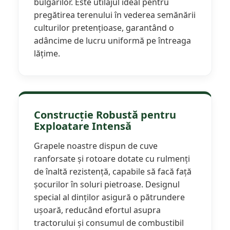
bulgărilor. Este utilajul ideal pentru
pregătirea terenului în vederea semănării
Semănători Prășitoare
culturilor pretențioase, garantând o
Semănători Păioase
adâncime de lucru uniformă pe întreaga
Tocătoare agricole
lățime.
Tăvăluguri
Utilaje Diverse
Utilaje pentru vii şi livezi
Utilaje Strip-Till (prelucrare în
Construcție Robustă pentru
benzi)
Exploatare Intensă
Utilaje usturoi
Grapele noastre dispun de cuve
Înfoliatoare Baloţi
ranforsate și rotoare dotate cu rulmenți
de înaltă rezistență, capabile să facă față
șocurilor în soluri pietroase. Designul
special al dinților asigură o pătrundere
ușoară, reducând efortul asupra
tractorului și consumul de combustibil