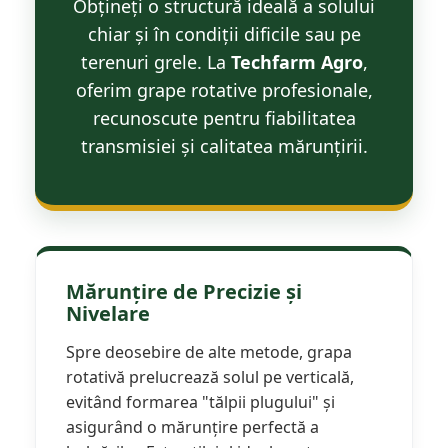
Obțineți o structură ideală a solului
Maşini erbicidat
chiar și în condiții dificile sau pe
Mașini pentru săpat
terenuri grele. La
Techfarm Agro
,
Mașini Împrăștiat Amendamente
oferim grape rotative profesionale,
Mașini Împrăștiat Sare
recunoscute pentru fiabilitatea
Pluguri
transmisiei și calitatea mărunțirii.
Pluguri Reversibile
Pluguri Rotative
Prășitori
Remorci Agricole
Remorci Tehnologice
Mărunțire de Precizie și
Nivelare
Remorci Transfer Cereale
Remorci Transport
Spre deosebire de alte metode, grapa
Remorci Transport Baloţi
rotativă prelucrează solul pe verticală,
Remorci Împrăștiat Gunoi
evitând formarea "tălpii plugului" și
Scarificatoare
asigurând o mărunțire perfectă a
Semănători