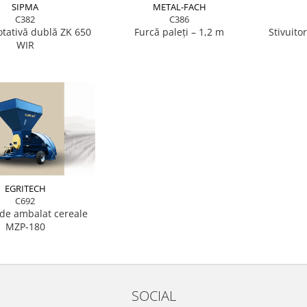
SIPMA
METAL-FACH
C382
C386
otativă dublă ZK 650
Furcă paleți – 1,2 m
Stivuito
WIR
EGRITECH
C692
de ambalat cereale
MZP-180
SOCIAL