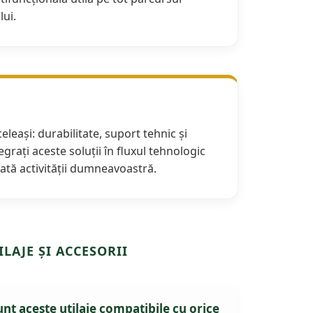
lui.
leași: durabilitate, suport tehnic și
egrați aceste soluții în fluxul tehnologic
ată activității dumneavoastră.
ILAJE ȘI ACCESORII
unt aceste utilaje compatibile cu orice