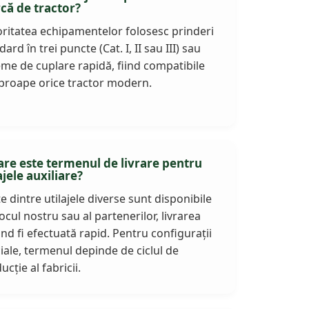
că de tractor?
ritatea echipamentelor folosesc prinderi
ard în trei puncte (Cat. I, II sau III) sau
eme de cuplare rapidă, fiind compatibile
proape orice tractor modern.
are este termenul de livrare pentru
ajele auxiliare?
e dintre utilajele diverse sunt disponibile
tocul nostru sau al partenerilor, livrarea
nd fi efectuată rapid. Pentru configurații
iale, termenul depinde de ciclul de
ucție al fabricii.