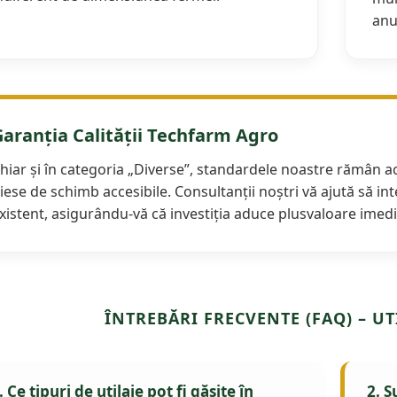
anu
Garanția Calității Techfarm Agro
hiar și în categoria „Diverse”, standardele noastre rămân ace
iese de schimb accesibile. Consultanții noștri vă ajută să int
xistent, asigurându-vă că investiția aduce plusvaloare imedi
ÎNTREBĂRI FRECVENTE (FAQ) – UT
. Ce tipuri de utilaje pot fi găsite în
2. S