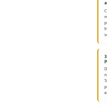
a
C
m
p
î
s
3
p
D
n
T
p
e