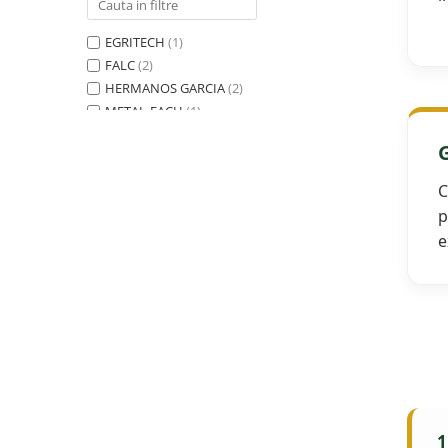
Semănători Prășitoare
EGRITECH
(1)
Semănători Păioase
FALC
(2)
Tocătoare agricole
HERMANOS GARCIA
(2)
METAL-FACH
(1)
Tăvăluguri
SIPMA
(2)
Utilaje Diverse
SOLA
(1)
Utilaje pentru vii şi livezi
C
Utilaje Strip-Till (prelucrare în
p
benzi)
e
Utilaje usturoi
Înfoliatoare Baloţi
1