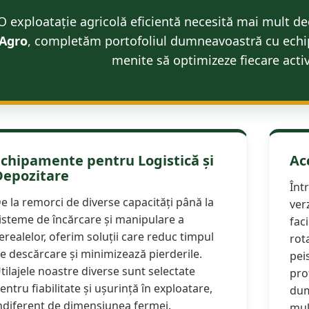
O exploatație agricolă eficientă necesită mai mult dec
Agro
, completăm portofoliul dumneavoastră cu echipa
menite să optimizeze fiecare acti
Echipamente pentru Logistică și
Ac
Depozitare
Înt
e la remorci de diverse capacități până la
ver
isteme de încărcare și manipulare a
fac
erealelor, oferim soluții care reduc timpul
rot
e descărcare și minimizează pierderile.
pei
tilajele noastre diverse sunt selectate
pro
entru fiabilitate și ușurință în exploatare,
dum
ndiferent de dimensiunea fermei.
mul