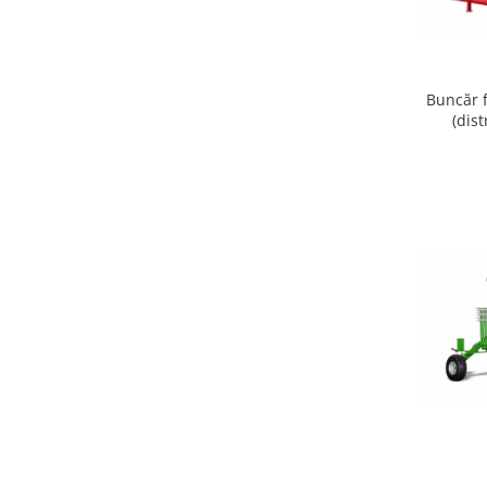
Buncăr 
(dist