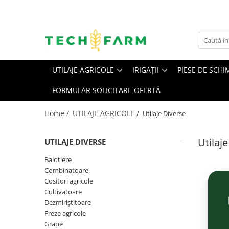
UTILAJE AGRICOLE
IRIGAŢII
Balotiere
Motopompe Irigații
UTILAJE AGRICOLE
IRIGAŢII
PIESE DE SCHI
Combinatoare
Pivoți irigații
Cositori agricole
Sisteme irigații prin picurare
FORMULAR SOLICITARE OFERTĂ
Cultivatoare
Tamburi irigații
Home /
UTILAJE AGRICOLE /
Utilaje Diverse
Dezmiriștitoare
Freze agricole
Utilaj
UTILAJE DIVERSE
Grape
Balotiere
Grape cu colți
Combinatoare
Grape cu discuri
Cositori agricole
Cultivatoare
Grape Rotative
Dezmiriștitoare
Greble agricole
Freze agricole
Hedere
Grape