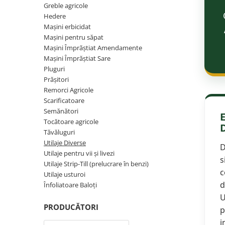
Greble agricole
Maşini erbicidat
Hedere
Mașini pentru săpat
Maşini erbicidat
Mașini pentru săpat
Mașini Împrăștiat Amendamente
Mașini Împrăștiat Amendamente
Mașini Împrăștiat Sare
Mașini Împrăștiat Sare
Pluguri
Pluguri
Prășitori
Pluguri Reversibile
Remorci Agricole
Pluguri Rotative
Scarificatoare
Semănători
Prășitori
Tocătoare agricole
Remorci Agricole
Tăvăluguri
Utilaje Diverse
Remorci Tehnologice
D
Utilaje pentru vii şi livezi
Remorci Transfer Cereale
s
Utilaje Strip-Till (prelucrare în benzi)
Remorci Transport
c
Utilaje usturoi
Remorci Transport Baloţi
d
Înfoliatoare Baloţi
Remorci Împrăștiat Gunoi
U
PRODUCĂTORI
Scarificatoare
p
i
Semănători