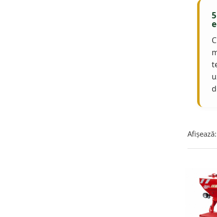
5
e
C
m
t
u
d
Afișează: