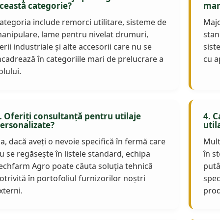
ceastă categorie?
mar
ategoria include remorci utilitare, sisteme de
Majo
anipulare, lame pentru nivelat drumuri,
stand
erii industriale și alte accesorii care nu se
sist
ncadrează în categoriile mari de prelucrare a
cu a
olului.
. Oferiți consultanță pentru utilaje
4. C
ersonalizate?
util
a, dacă aveți o nevoie specifică în fermă care
Mult
u se regăsește în listele standard, echipa
în s
echfarm Agro poate căuta soluția tehnică
putâ
otrivită în portofoliul furnizorilor noștri
spec
xterni.
prod