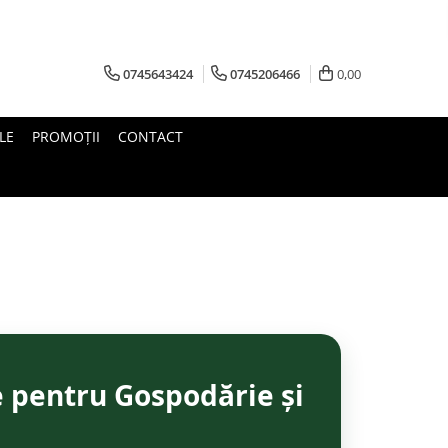
0745643424
0745206466
0,00
LE
PROMOŢII
CONTACT
e pentru Gospodărie și