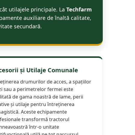
ât utilajele principale. La
Techfarm
mente auxiliare de înaltă calitate,
vitate secundară.
cesorii și Utilaje Comunale
reținerea drumurilor de acces, a spațiilor
zi sau a perimetrelor fermei este
ilitată de gama noastră de lame, perii
ative și utilaje pentru întreținerea
sagistică. Aceste echipamente
fesionale transformă tractorul
neavoastră într-o unitate
tifuncțională utilă pe tot parcursul