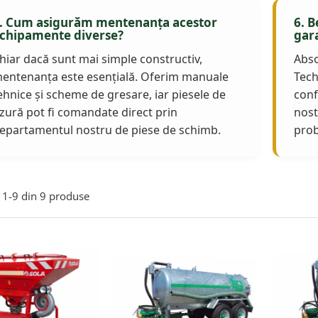
. Cum asigurăm mentenanța acestor
6. B
chipamente diverse?
gar
hiar dacă sunt mai simple constructiv,
Abso
entenanța este esențială. Oferim manuale
Tech
ehnice și scheme de gresare, iar piesele de
conf
zură pot fi comandate direct prin
nost
epartamentul nostru de piese de schimb.
pro
1-
9
din
9
produse