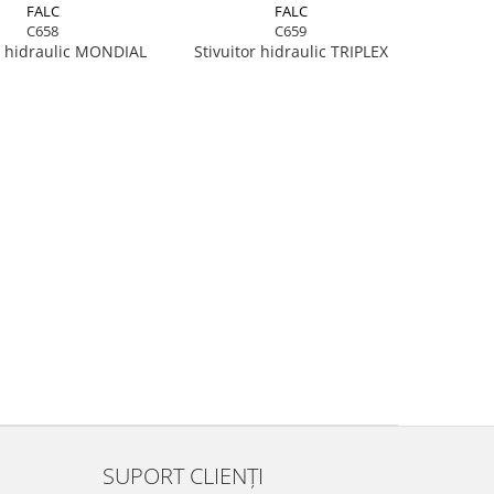
FALC
FALC
C658
C659
r hidraulic MONDIAL
Stivuitor hidraulic TRIPLEX
SUPORT CLIENȚI