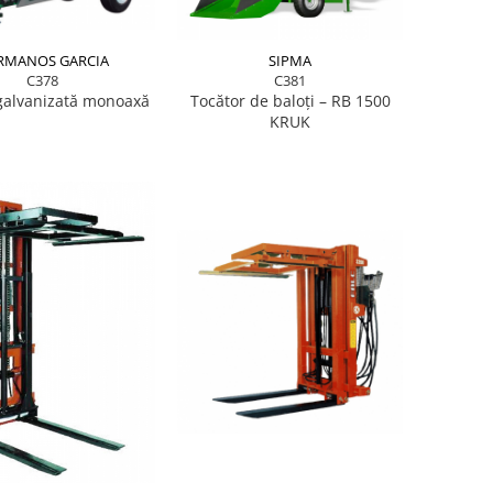
RMANOS GARCIA
SIPMA
C378
C381
galvanizată monoaxă
Tocător de baloți – RB 1500
KRUK