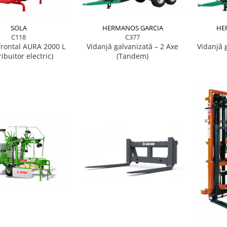
HERMANOS GARCIA
SOLA
HE
C377
C118
Vidanjă galvanizată – 2 Axe
frontal AURA 2000 L
Vidanjă 
(Tandem)
ribuitor electric)