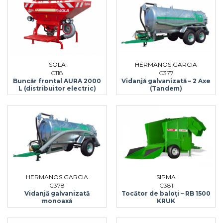
SOLA
HERMANOS GARCIA
C118
C377
Buncăr frontal AURA 2000
Vidanjă galvanizată – 2 Axe
L (distribuitor electric)
(Tandem)
HERMANOS GARCIA
SIPMA
C378
C381
Vidanjă galvanizată
Tocător de baloți – RB 1500
monoaxă
KRUK