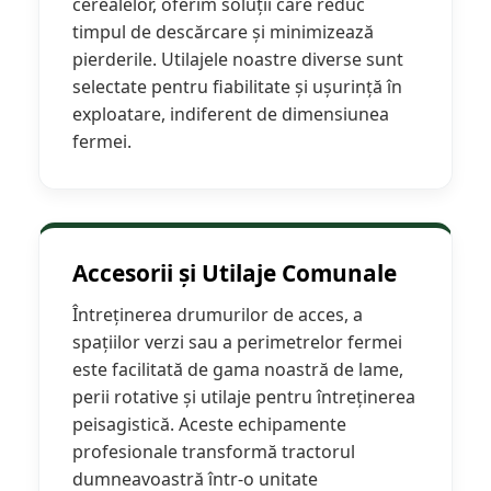
cerealelor, oferim soluții care reduc
Semănători Prășitoare
timpul de descărcare și minimizează
Semănători Păioase
pierderile. Utilajele noastre diverse sunt
Tocătoare agricole
selectate pentru fiabilitate și ușurință în
Tăvăluguri
exploatare, indiferent de dimensiunea
Utilaje Diverse
fermei.
Utilaje pentru vii şi livezi
Utilaje Strip-Till (prelucrare în
benzi)
Utilaje usturoi
Accesorii și Utilaje Comunale
Înfoliatoare Baloţi
Întreținerea drumurilor de acces, a
spațiilor verzi sau a perimetrelor fermei
este facilitată de gama noastră de lame,
perii rotative și utilaje pentru întreținerea
peisagistică. Aceste echipamente
profesionale transformă tractorul
dumneavoastră într-o unitate