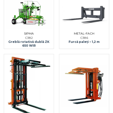
SIPMA
METAL-FACH
C382
C386
Greblă rotativă dublă ZK
Furcă paleți – 1,2 m
650 WIR