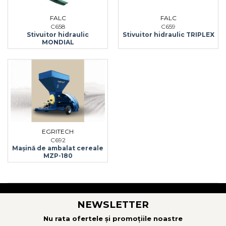
FALC
FALC
C658
C659
Stivuitor hidraulic
Stivuitor hidraulic TRIPLEX
MONDIAL
EGRITECH
C692
Mașină de ambalat cereale
MZP-180
NEWSLETTER
Nu rata ofertele și promoțiile noastre