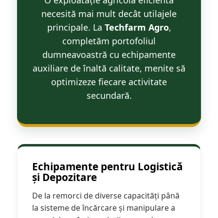
O exploatație agricolă eficientă
Maşini erbicidat
necesită mai mult decât utilajele
Mașini pentru săpat
principale. La
Techfarm Agro
,
Mașini Împrăștiat Amendamente
completăm portofoliul
Mașini Împrăștiat Sare
dumneavoastră cu echipamente
Pluguri
auxiliare de înaltă calitate, menite să
optimizeze fiecare activitate
Pluguri Reversibile
Pluguri Rotative
secundară.
Prășitori
Remorci Agricole
Remorci Tehnologice
Remorci Transfer Cereale
Remorci Transport
Echipamente pentru Logistică
Remorci Transport Baloţi
și Depozitare
Remorci Împrăștiat Gunoi
Scarificatoare
De la remorci de diverse capacități până
la sisteme de încărcare și manipulare a
Semănători