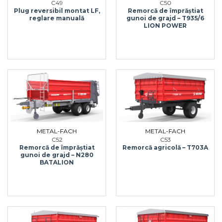
C49
C50
Plug reversibil montat LF,
Remorcă de împrăștiat
reglare manuală
gunoi de grajd – T935/6
LION POWER
METAL-FACH
METAL-FACH
C52
C53
Remorcă de împrăștiat
Remorcă agricolă – T703A
gunoi de grajd – N280
BATALION