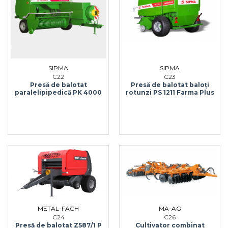
SIPMA
SIPMA
C22
C23
Presă de balotat
Presă de balotat baloţi
paralelipipedică PK 4000
rotunzi PS 1211 Farma Plus
METAL-FACH
MA-AG
C24
C26
Presă de balotat Z587/1 P
Cultivator combinat