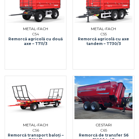
METAL-FACH
METAL-FACH
C54
C55
Remorcă agricolă cu două
Remorcă agricolă cu axe
axe – T711/3
tandem – T730/3
METAL-FACH
CESTARI
C56
C65
Remorcă transport baloţi –
Remorcă de transfer S6