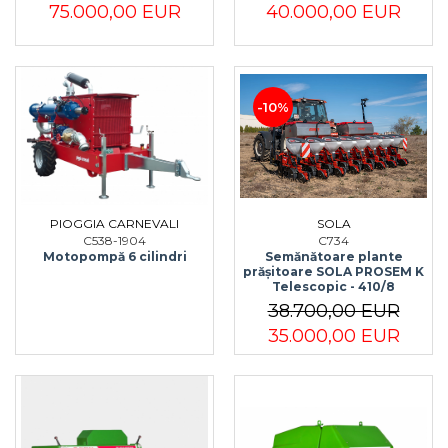
75.000,00 EUR
40.000,00 EUR
Semănători Prășitoare
Semănători Păioase
Tocătoare agricole
Tăvăluguri
-10%
Utilaje Diverse
Utilaje pentru vii şi livezi
Utilaje Strip-Till (prelucrare în
benzi)
PIOGGIA CARNEVALI
SOLA
Utilaje usturoi
C538-1904
C734
Motopompă 6 cilindri
Semănătoare plante
Înfoliatoare Baloţi
prășitoare SOLA PROSEM K
Telescopic - 410/8
38.700,00 EUR
35.000,00 EUR