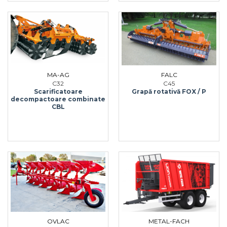
MA-AG
FALC
C32
C45
Scarificatoare
Grapă rotativă FOX / P
decompactoare combinate
CBL
OVLAC
METAL-FACH