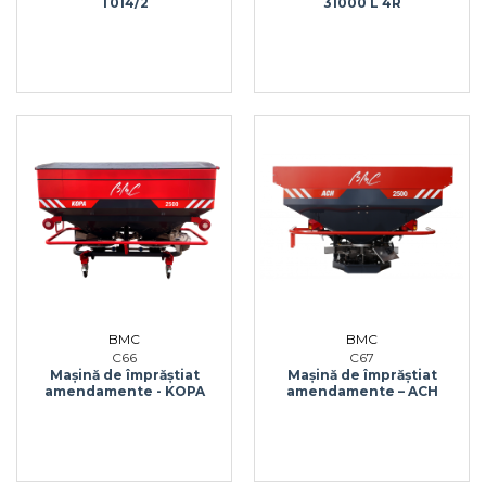
T014/2
31000 L 4R
BMC
BMC
C67
C66
Mașină de împrăștiat
Mașină de împrăștiat
amendamente – ACH
amendamente - KOPA