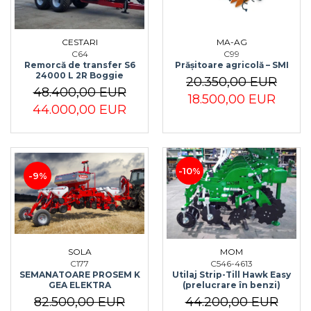
Maşini erbicidat
Mașini pentru săpat
MA-AG
CESTARI
Mașini Împrăștiat Amendamente
C99
C64
Prășitoare agricolă – SMI
Remorcă de transfer S6
Mașini Împrăștiat Sare
24000 L 2R Boggie
20.350,00 EUR
48.400,00 EUR
Pluguri
18.500,00 EUR
44.000,00 EUR
Pluguri Reversibile
Pluguri Rotative
Prășitori
Remorci Agricole
-10%
-9%
Remorci Tehnologice
Remorci Transfer Cereale
Remorci Transport
Remorci Transport Baloţi
SOLA
MOM
Remorci Împrăștiat Gunoi
C177
C546-4613
Scarificatoare
SEMANATOARE PROSEM K
Utilaj Strip-Till Hawk Easy
GEA ELEKTRA
(prelucrare în benzi)
Semănători
82.500,00 EUR
44.200,00 EUR