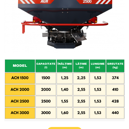
Maşini erbicidat
Mașini pentru săpat
Mașini Împrăștiat Amendamente
Mașini Împrăștiat Sare
Pluguri
Pluguri Reversibile
Pluguri Rotative
Prășitori
Remorci Agricole
Remorci Tehnologice
Remorci Transfer Cereale
Remorci Transport
Remorci Transport Baloţi
Remorci Împrăștiat Gunoi
Scarificatoare
Semănători