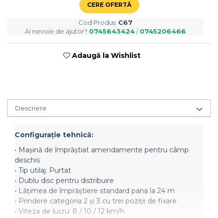
Semănători Prășitoare
CERE OFERTĂ
Semănători Păioase
Cod Produs:
C67
Tocătoare agricole
Ai nevoie de ajutor?
0745643424
/
0745206466
Tăvăluguri
Adaugă la Wishlist
Utilaje Diverse
Utilaje pentru vii şi livezi
Utilaje Strip-Till (prelucrare în
benzi)
Descriere
Utilaje usturoi
Înfoliatoare Baloţi
Configuraţie tehnică:
• Mașină de împrăștiat amendamente pentru câmp
deschis
• Tip utilaj: Purtat
• Dublu disc pentru distribuire
• Lățimea de împrăștiere standard pana la 24 m
• Prindere categoria 2 și 3 cu trei poziții de fixare
• Viteza de lucru: 8 / 10 / 12 km/h