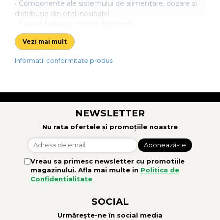
• Componente ale sistemului de alimentare, dozare și
distribuție din otel inoxidabil
• Sistem hidraulic control distribuție
Vezi mai mult
Informatii conformitate produs
NEWSLETTER
Nu rata ofertele și promoțiile noastre
Vreau sa primesc newsletter cu promotiile
magazinului. Afla mai multe in
Politica de
Confidentialitate
SOCIAL
Urmărește-ne în social media