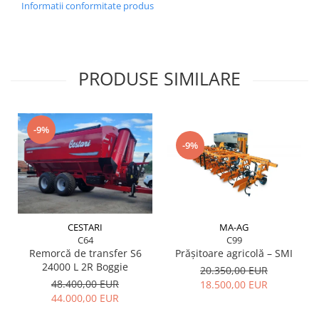
• Corp de mulci cu panou de ghidaj răsucit pentru un
Informatii conformitate produs
amestec perfect de resturi pe toată adâncimea de lucru.
• Discuri pentru închidere brazdă
• Aripioare laterale pentru fiecare ancora
• Discuri laterale
PRODUSE SIMILARE
• Reglaj hidraulic al adâncimii de lucru
• Lumini pentru circulație stradală
-9%
-9%
MA-AG
CESTARI
C99
C64
Prășitoare agricolă – SMI
Remorcă de transfer S6
24000 L 2R Boggie
20.350,00 EUR
48.400,00 EUR
18.500,00 EUR
44.000,00 EUR