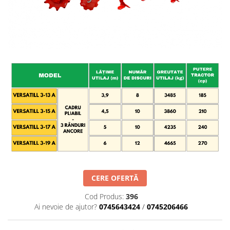
Maşini erbicidat
Mașini pentru săpat
Mașini Împrăștiat Amendamente
Mașini Împrăștiat Sare
Pluguri
Pluguri Reversibile
Pluguri Rotative
Prășitori
Remorci Agricole
Remorci Tehnologice
Remorci Transfer Cereale
Remorci Transport
CERE OFERTĂ
Remorci Transport Baloţi
Cod Produs:
396
Remorci Împrăștiat Gunoi
Ai nevoie de ajutor?
0745643424
/
0745206466
Scarificatoare
Semănători