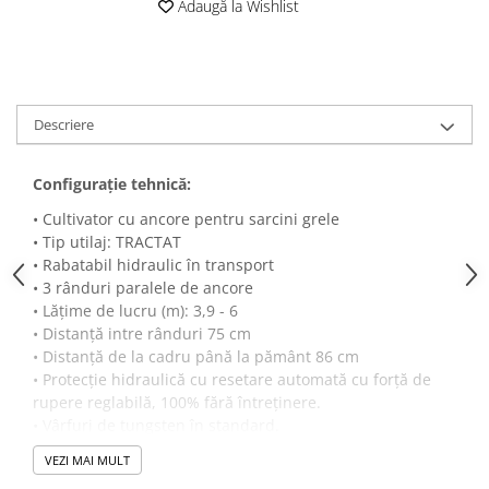
Adaugă la Wishlist
Semănători Prășitoare
Semănători Păioase
Tocătoare agricole
Tăvăluguri
Descriere
Utilaje Diverse
Configuraţie tehnică:
Utilaje pentru vii şi livezi
• Cultivator cu ancore pentru sarcini grele
Utilaje Strip-Till (prelucrare în
• Tip utilaj: TRACTAT
benzi)
• Rabatabil hidraulic în transport
Utilaje usturoi
• 3 rânduri paralele de ancore
• Lățime de lucru (m): 3,9 - 6
Înfoliatoare Baloţi
• Distanță intre rânduri 75 cm
• Distanță de la cadru până la pământ 86 cm
• Protecție hidraulică cu resetare automată cu forță de
rupere reglabilă, 100% fără întreținere.
• Vârfuri de tungsten în standard.
• Durată de viață mai lungă și unghi optim de atac pe
VEZI MAI MULT
toată durata de viață a vârfurilor,