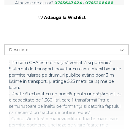
Ai nevoie de ajutor?
0745643424
/
0745206466
Semănători Prășitoare
Semănători Păioase
Tocătoare agricole
Adaugă la Wishlist
Tăvăluguri
Utilaje Diverse
Utilaje pentru vii şi livezi
Descriere
Utilaje Strip-Till (prelucrare în
benzi)
•
Prosem GEA este o mașină versatilă și puternică.
Sistemul de transport inovator cu cadru pliabil hidraulic
Utilaje usturoi
permite rularea pe drumuri publice având doar 3 m
Înfoliatoare Baloţi
lățime în transport, și atinge 5,25
metri ca lățime de
lucru.
•
Poate fi echipat cu un buncăr pentru îngrășământ cu
o capacitate de 1.360 litri, care îl transformă într-o
semănătoare de înaltă performanță si datorită faptului
ca necesită un tractor de putere redusă.
•
Cadrul său oferă o manevrabilitate foarte mare, care
permite obținerea unei raze de virare foarte mici.