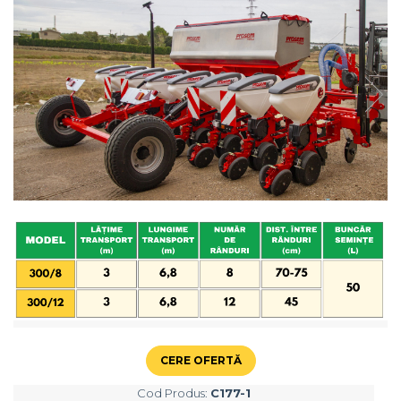
Maşini erbicidat
Mașini pentru săpat
Mașini Împrăștiat Amendamente
Mașini Împrăștiat Sare
Pluguri
Pluguri Reversibile
Pluguri Rotative
Prășitori
Remorci Agricole
Remorci Tehnologice
Remorci Transfer Cereale
Remorci Transport
Remorci Transport Baloţi
Remorci Împrăștiat Gunoi
Scarificatoare
CERE OFERTĂ
Semănători
Cod Produs:
C177-1