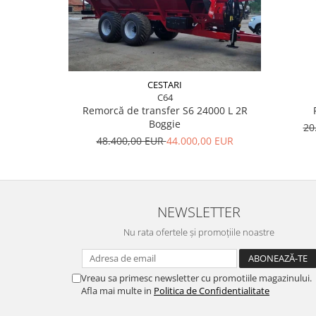
AVANTAJELE SISTEMULUI ELECTRIC:
• Durata de viață lungă de lucru pentru motoar
• Precizia de semănare îmbunătățită
CESTARI
• Posibilitatea semănării prin sistem variabil cu d
C64
independent pe fiecare rând
Remorcă de transfer S6 24000 L 2R
• Ajustarea ușoară și simplă a vitezei de plantare
Boggie
20
• Protocol de comunicare ISOBUS
48.400,00 EUR
44.000,00 EUR
• Tăierea secțiunilor rând cu rând, pentru semăna
• Ajustarea ușoară și simplă a vitezei de semănat 
• Sistem de preîncărcare a fiecărui element (comand
semănatul sa aibă loc exact din momentul plecării 
maxim pierderile
NEWSLETTER
• Informații statistice privind activitățile de însă
Nu rata ofertele și promoțiile noastre
Vreau sa primesc newsletter cu promotiile magazinului.
Afla mai multe in
Politica de Confidentialitate