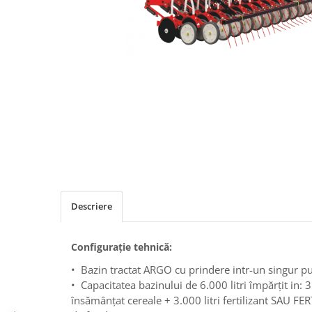
Maşini erbicidat
Mașini pentru săpat
Mașini Împrăștiat Amendamente
Mașini Împrăștiat Sare
Pluguri
Pluguri Reversibile
Pluguri Rotative
Prășitori
Remorci Agricole
Remorci Tehnologice
Descriere
Remorci Transfer Cereale
Remorci Transport
Configuraţie tehnică:
Remorci Transport Baloţi
• Bazin tractat ARGO cu prindere intr-un singur p
Remorci Împrăștiat Gunoi
• Capacitatea bazinului de 6.000 litri împărțit in: 
Scarificatoare
însămânțat cereale + 3.000 litri fertilizant SAU F
Semănători