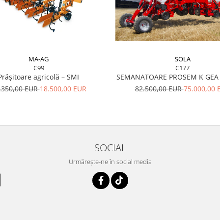
e
MA-AG
SOLA
ensități de semănat
C99
C177
Prășitoare agricolă – SMI
SEMANATOARE PROSEM K GEA 
 din cabina tractorului
.350,00 EUR
18.500,00 EUR
82.500,00 EUR
75.000,00 
t variabil
din cabina tractorului
at din tractor) astfel încât
de pe loc, reducând la
SOCIAL
mânțare
Urmărește-ne în social media