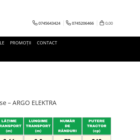
0745643424
0745206466
0,00
LE
PROMOŢII
CONTACT
ase – ARGO ELEKTRA