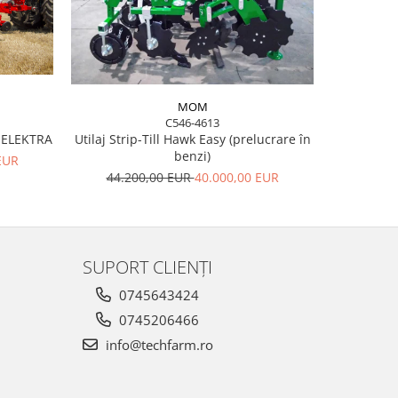
-10%
MOM
C546-4613
Utilaj Strip-Till Hawk Easy (prelucrare în
ELEKTRA
Semănăto
benzi)
PROS
EUR
44.200,00 EUR
40.000,00 EUR
38.7
SUPORT CLIENȚI
0745643424
0745206466
info@techfarm.ro