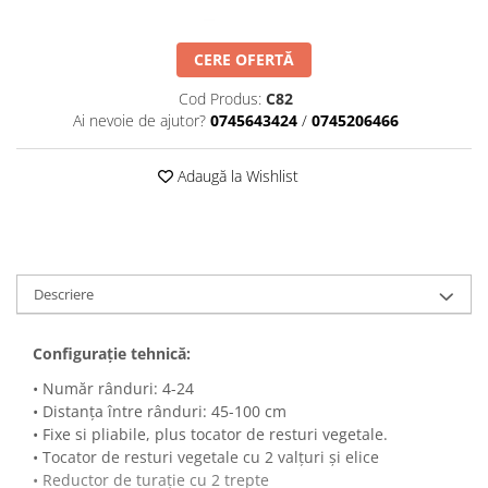
Maşini erbicidat
Mașini pentru săpat
CERE OFERTĂ
Mașini Împrăștiat Amendamente
Cod Produs:
C82
Mașini Împrăștiat Sare
Ai nevoie de ajutor?
0745643424
/
0745206466
Pluguri
Adaugă la Wishlist
Pluguri Reversibile
Pluguri Rotative
Prășitori
Remorci Agricole
Descriere
Remorci Tehnologice
Remorci Transfer Cereale
Configuraţie tehnică:
Remorci Transport
• Număr rânduri: 4-24
Remorci Transport Baloţi
• Distanța între rânduri: 45-100 cm
Remorci Împrăștiat Gunoi
• Fixe si pliabile, plus tocator de resturi vegetale.
Scarificatoare
• Tocator de resturi vegetale cu 2 valțuri și elice
• Reductor de turație cu 2 trepte
Semănători