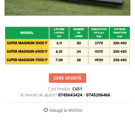
Maşini erbicidat
Mașini pentru săpat
Mașini Împrăștiat Amendamente
Mașini Împrăștiat Sare
Pluguri
Pluguri Reversibile
Pluguri Rotative
Prășitori
Remorci Agricole
CERE OFERTĂ
Remorci Tehnologice
Cod Produs:
C651
Remorci Transfer Cereale
Ai nevoie de ajutor?
0745643424
/
0745206466
Remorci Transport
Remorci Transport Baloţi
Adaugă la Wishlist
Remorci Împrăștiat Gunoi
Scarificatoare
Semănători