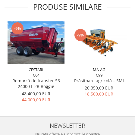
PRODUSE SIMILARE
-9%
-9%
MA-AG
CESTARI
C99
C64
Prășitoare agricolă – SMI
Remorcă de transfer S6
24000 L 2R Boggie
20.350,00 EUR
48.400,00 EUR
18.500,00 EUR
44.000,00 EUR
NEWSLETTER
Nu rata ofertele și promoțiile noastre