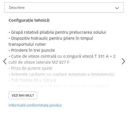
Descriere
Semănători Prășitoare
Semănători Păioase
Configuraţie tehnică:
Tocătoare agricole
Tăvăluguri
•
Grapă rotativă pliabila pentru prelucrarea solului
•
Dispozitiv hidraulic pentru pliere în timpul
Utilaje Diverse
transportului rutier
Utilaje pentru vii şi livezi
•
Prindere în trei puncte
•
Cutie de viteze centrală cu o singură viteză T 331 A + 2
Utilaje Strip-Till (prelucrare în
cutii de viteze laterale MZ 827 F
benzi)
•
Priza de putere spate
Utilaje usturoi
•
Arborele cardanic cu cuplare automata a limitatorului
•
Tub frontal 80 x 120 x 6
Înfoliatoare Baloţi
•
Grosimea lamelor: 18 mm, cu sistem de schimbare
rapida
VEZI MAI MULT
•
Garda de protectia pietre
•
Protecție CE
Informatii conformitate produs
•
Bara de nivelare hidraulica sau bara de nivelare cu
manivele