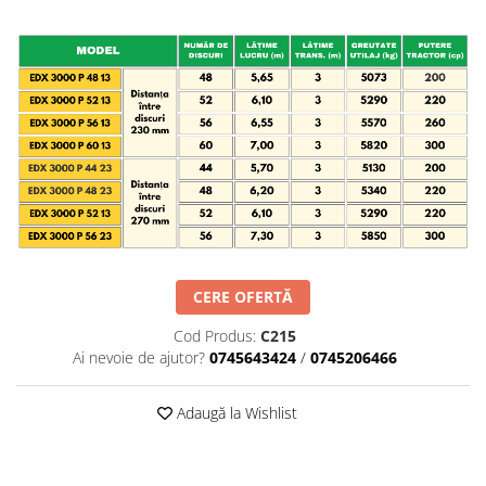
Maşini erbicidat
Mașini pentru săpat
Mașini Împrăștiat Amendamente
Mașini Împrăștiat Sare
Pluguri
Pluguri Reversibile
Pluguri Rotative
Prășitori
Remorci Agricole
CERE OFERTĂ
Remorci Tehnologice
Cod Produs:
C215
Remorci Transfer Cereale
Ai nevoie de ajutor?
0745643424
/
0745206466
Remorci Transport
Remorci Transport Baloţi
Adaugă la Wishlist
Remorci Împrăștiat Gunoi
Scarificatoare
Semănători