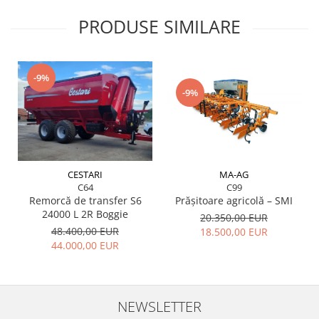
PRODUSE SIMILARE
-9%
-9%
MA-AG
CESTARI
C99
C64
Prășitoare agricolă – SMI
Remorcă de transfer S6
24000 L 2R Boggie
20.350,00 EUR
48.400,00 EUR
18.500,00 EUR
44.000,00 EUR
NEWSLETTER