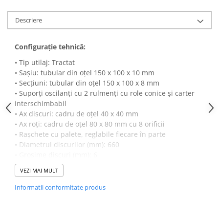
Semănători Prășitoare
Descriere
Semănători Păioase
Tocătoare agricole
Configuraţie tehnică:
Tăvăluguri
• Tip utilaj: Tractat
Utilaje Diverse
• Sașiu: tubular din oțel 150 x 100 x 10 mm
• Secțiuni: tubular din oțel 150 x 100 x 8 mm
Utilaje pentru vii şi livezi
• Suporți oscilanți cu 2 rulmenți cu role conice și carter
Utilaje Strip-Till (prelucrare în
interschimbabil
benzi)
• Ax discuri: cadru de oțel 40 x 40 mm
• Ax roţi: cadru de oțel 80 x 80 mm cu 8 orificii
Utilaje usturoi
• Rașchete cu palete, reglabile fiecare în parte
Înfoliatoare Baloţi
• Diametrul discurilor (mm): 660
• Grosime discuri (mm): 6
• Discuri dințate față - netede spate
VEZI MAI MULT
• Tăvălug colivie, cuplare mecanică
• Secțiuni în X
Informatii conformitate produs
• Acționare hidraulică secțiuni anterioare și posterioare
• Utilaj pentru tehnologia MINIMUM TILLAGE