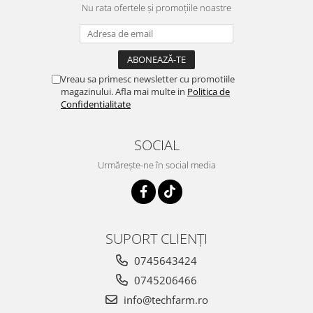
Nu rata ofertele și promoțiile noastre
Vreau sa primesc newsletter cu promotiile
magazinului. Afla mai multe in
Politica de
Confidentialitate
SOCIAL
Urmărește-ne în social media
SUPORT CLIENȚI
0745643424
0745206466
info@techfarm.ro