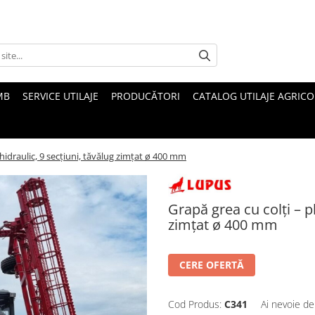
MB
SERVICE UTILAJE
PRODUCĂTORI
CATALOG UTILAJE AGRICO
ă hidraulic, 9 secțiuni, tăvălug zimțat ø 400 mm
Grapă grea cu colți – pl
zimțat ø 400 mm
CERE OFERTĂ
Cod Produs:
C341
Ai nevoie de