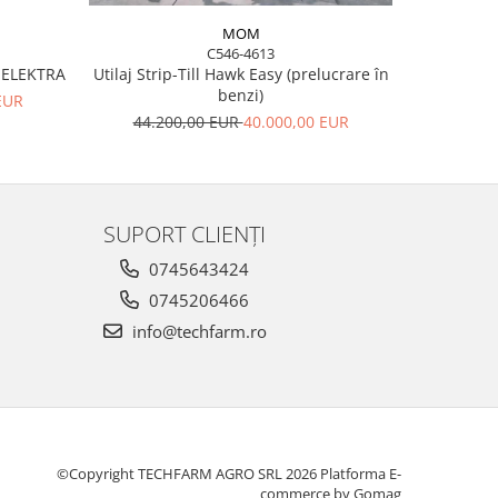
MOM
C546-4613
Utilaj Strip-Till Hawk Easy (prelucrare în
ELEKTRA
Semănăto
benzi)
PROS
EUR
44.200,00 EUR
40.000,00 EUR
38.7
SUPORT CLIENȚI
0745643424
0745206466
info@techfarm.ro
©Copyright TECHFARM AGRO SRL 2026
Platforma E-
commerce by Gomag