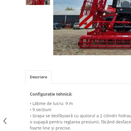
Maşini erbicidat
Mașini pentru săpat
Mașini Împrăștiat Amendamente
Mașini Împrăștiat Sare
Pluguri
Pluguri Reversibile
Pluguri Rotative
Prășitori
Remorci Agricole
Descriere
Remorci Tehnologice
Remorci Transfer Cereale
Configuraţie tehnică:
Remorci Transport
• Lățime de lucru: 9 m
Remorci Transport Baloţi
• 9 secțiuni
Remorci Împrăștiat Gunoi
• Grapa se desfășoară cu ajutorul a 2 cilindri hidrau
Scarificatoare
o supapă pentru reglarea presiunii, făcând desface
foarte line și precise.
Semănători