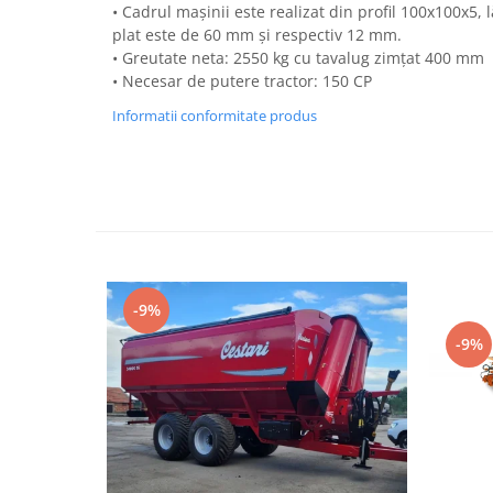
• Cadrul mașinii este realizat din profil 100x100x5,
Semănători Prășitoare
plat este de 60 mm și respectiv 12 mm.
• Greutate neta: 2550 kg cu tavalug zimțat
400 m
Semănători Păioase
• Necesar de putere tractor: 150 CP
Tocătoare agricole
Informatii conformitate produs
Tăvăluguri
Utilaje Diverse
Utilaje pentru vii şi livezi
Utilaje Strip-Till (prelucrare în
benzi)
Utilaje usturoi
-9%
Înfoliatoare Baloţi
-9%