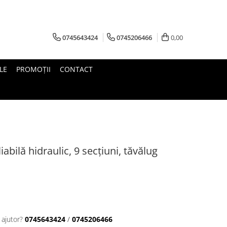
0745643424
0745206466
0,00
LE
PROMOŢII
CONTACT
iabilă hidraulic, 9 secțiuni, tăvălug
 ajutor?
0745643424
/
0745206466