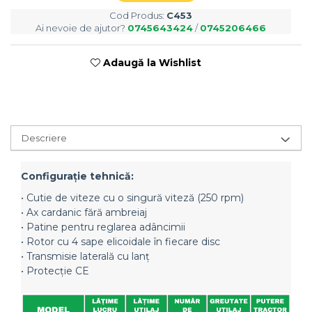
Semănători Prășitoare
Cod Produs:
C453
Semănători Păioase
Ai nevoie de ajutor?
0745643424
/
0745206466
Tocătoare agricole
Tăvăluguri
Adaugă la Wishlist
Utilaje Diverse
Utilaje pentru vii şi livezi
Utilaje Strip-Till (prelucrare în
Descriere
benzi)
Utilaje usturoi
Configuraţie tehnică:
Înfoliatoare Baloţi
• Cutie de viteze cu o singură viteză (250 rpm)
• Ax cardanic fără ambreiaj
• Patine pentru reglarea adâncimii
• Rotor cu 4 sape elicoidale în fiecare disc
• Transmisie laterală cu lanț
• Protecție CE