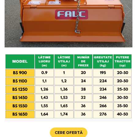
Maşini erbicidat
Mașini pentru săpat
Mașini Împrăștiat Amendamente
Mașini Împrăștiat Sare
Pluguri
Pluguri Reversibile
Pluguri Rotative
Prășitori
Remorci Agricole
Remorci Tehnologice
Remorci Transfer Cereale
Remorci Transport
Remorci Transport Baloţi
Remorci Împrăștiat Gunoi
Scarificatoare
Semănători
CERE OFERTĂ