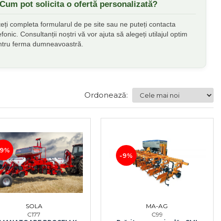
 Cum pot solicita o ofertă personalizată?
eți completa formularul de pe site sau ne puteți contacta
efonic. Consultanții noștri vă vor ajuta să alegeți utilajul optim
ntru ferma dumneavoastră.
Ordonează:
-9%
-9%
SOLA
MA-AG
C177
C99