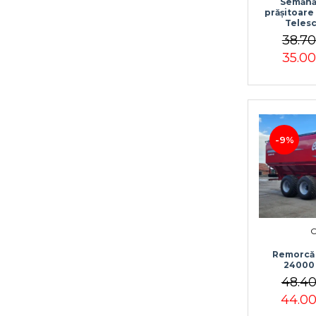
Semănă
prășitoar
Telesc
38.7
35.0
-9%
C
Remorcă 
24000 
48.4
44.0