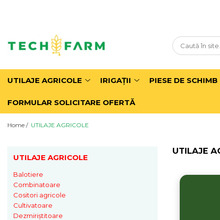
UTILAJE AGRICOLE
IRIGAŢII
Balotiere
Motopompe Irigații
Combinatoare
Pivoți irigații
UTILAJE AGRICOLE
IRIGAŢII
PIESE DE SCHIMB
Cositori agricole
Sisteme irigații prin picurare
Cultivatoare
Tamburi irigații
FORMULAR SOLICITARE OFERTĂ
Dezmiriștitoare
Home /
UTILAJE AGRICOLE
Freze agricole
Grape
UTILAJE A
UTILAJE AGRICOLE
Grape cu colți
Grape cu discuri
Balotiere
Grape Rotative
Combinatoare
Greble agricole
Cositori agricole
Cultivatoare
Hedere
Dezmiriștitoare