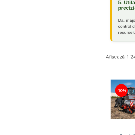
METAL-FACH
(17)
5. Util
preciz
MOM
(2)
MOVICAM
(5)
Da, majo
OPALL - AGRI
(6)
control d
OVLAC
(14)
resurselo
PRONAR
(8)
SIPMA
(8)
SOLA
(27)
Afișează:
1-
2
ZAFFRANI
(2)
ZOCAPI
(3)
-10%