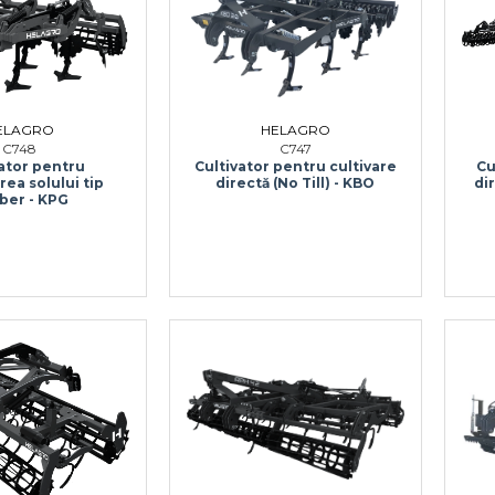
ELAGRO
HELAGRO
C748
C747
Cu
vator pentru
Cultivator pentru cultivare
dir
rea solului tip
directă (No Till) - KBO
ber - KPG