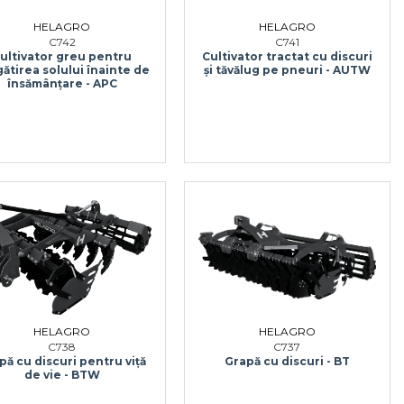
HELAGRO
HELAGRO
C742
C741
ultivator greu pentru
Cultivator tractat cu discuri
ătirea solului înainte de
și tăvălug pe pneuri - AUTW
însămânțare - APC
HELAGRO
HELAGRO
C738
C737
pă cu discuri pentru viță
Grapă cu discuri - BT
de vie - BTW