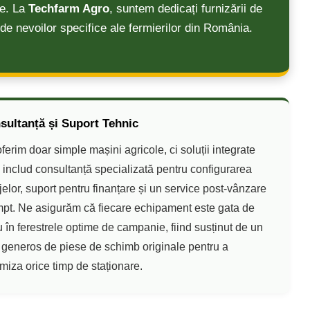
te. La
Techfarm Agro
, suntem dedicați furnizării de
nde nevoilor specifice ale fermierilor din România.
sultanță și Suport Tehnic
ferim doar simple mașini agricole, ci soluții integrate
 includ consultanță specializată pentru configurarea
ajelor, suport pentru finanțare și un service post-vânzare
pt. Ne asigurăm că fiecare echipament este gata de
u în ferestrele optime de campanie, fiind susținut de un
 generos de piese de schimb originale pentru a
miza orice timp de staționare.