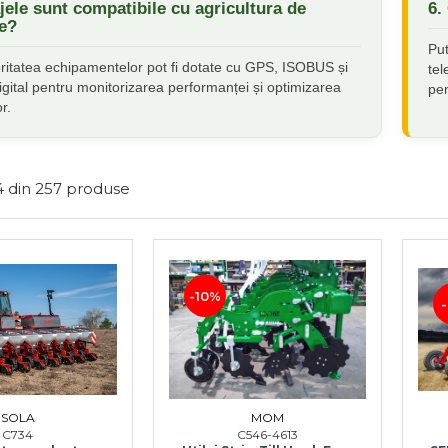
ajele sunt compatibile cu agricultura de
6.
ie?
Put
ritatea echipamentelor pot fi dotate cu GPS, ISOBUS și
tel
igital pentru monitorizarea performanței și optimizarea
pe
r.
4
din
257
produse
-10%
SOLA
MOM
C734
C546-4613