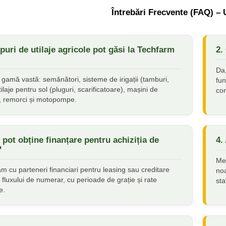
Întrebări Frecvente (FAQ) – U
ipuri de utilaje agricole pot găsi la Techfarm
2.
Da,
 gamă vastă: semănători, sisteme de irigații (tamburi,
fun
utilaje pentru sol (pluguri, scarificatoare), mașini de
co
t, remorci și motopompe.
pot obține finanțare pentru achiziția de
4.
?
Men
m cu parteneri financiari pentru leasing sau creditare
noa
fluxului de numerar, cu perioade de grație și rate
sta
e.