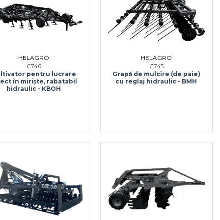
HELAGRO
HELAGRO
C746
C745
ltivator pentru lucrare
Grapă de mulcire (de paie)
ect în miriște, rabatabil
cu reglaj hidraulic - BMH
hidraulic - KBOH