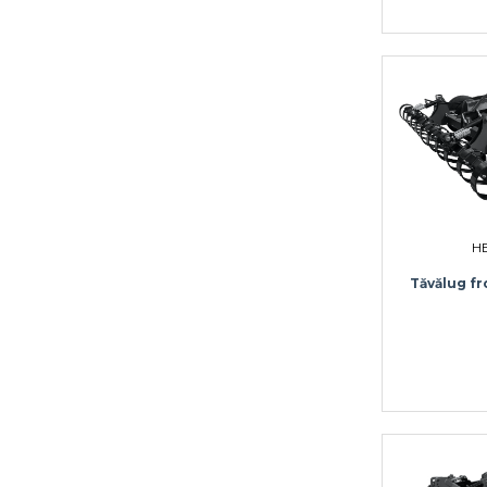
H
Tăvălug fr