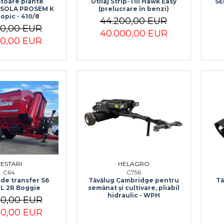
toare plante
SE
Utilaj Strip-Till Hawk Easy
e SOLA PROSEM K
(prelucrare în benzi)
opic - 410/8
44.200,00 EUR
00,00 EUR
40.000,00 EUR
00,00 EUR
ESTARI
HELAGRO
C64
C756
de transfer S6
Tăvălug Cambridge pentru
Tă
L 2R Boggie
semănat și cultivare, pliabil
hidraulic - WPH
00,00 EUR
00,00 EUR