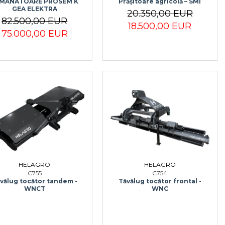
MANATOARE PROSEM K
Prășitoare agricolă – SMI
GEA ELEKTRA
20.350,00 EUR
82.500,00 EUR
18.500,00 EUR
75.000,00 EUR
HELAGRO
HELAGRO
C755
C754
vălug tocător tandem -
Tăvălug tocător frontal -
WNCT
WNC