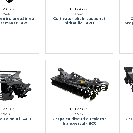
ELAGRO
HELAGRO
C744
C743
C
pentru pregătirea
Cultivator pliabil, acționat
preg
i semănat - APS
hidraulic - APH
HELAGRO
ELAGRO
C739
C740
Grapă cu discuri cu tăietor
 cu discuri - AUT
Gra
transversal - BCC