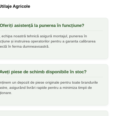
tilaje Agricole
 Oferiți asistență la punerea în funcțiune?
 echipa noastră tehnică asigură montajul, punerea în
cțiune și instruirea operatorilor pentru a garanta calibrarea
rectă în ferma dumneavoastră.
 Aveți piese de schimb disponibile în stoc?
ținem un depozit de piese originale pentru toate brandurile
stre, asigurând livrări rapide pentru a minimiza timpii de
ționare.