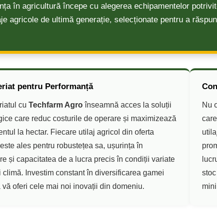
ența în agricultură începe cu alegerea echipamentelor potrivi
laje agricole de ultimă generație, selecționate pentru a răspu
eriat pentru Performanță
Con
riatul cu
Techfarm Agro
înseamnă acces la soluții
Nu o
gice care reduc costurile de operare și maximizează
care
tul la hectar. Fiecare utilaj agricol din oferta
util
este ales pentru robustețea sa, ușurința în
prom
ere și capacitatea de a lucra precis în condiții variate
lucr
i climă. Investim constant în diversificarea gamei
stoc
 vă oferi cele mai noi inovații din domeniu.
mini