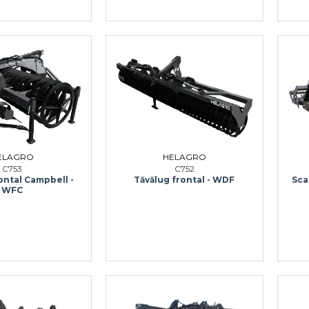
HELAGRO
ELAGRO
C752
C753
Tăvălug frontal - WDF
ontal Campbell -
Sca
WFC