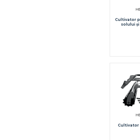
H
Cultivator 
solului ș
H
Cultivator