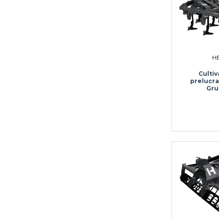
H
Culti
prelucra
Gru