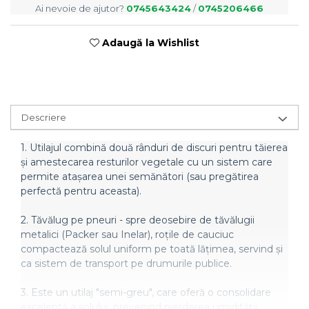
Semănători Prășitoare
Ai nevoie de ajutor?
0745643424
/
0745206466
Semănători Păioase
Tocătoare agricole
Adaugă la Wishlist
Tăvăluguri
Utilaje Diverse
Utilaje pentru vii şi livezi
Descriere
Utilaje Strip-Till (prelucrare în
benzi)
1. Utilajul combină două rânduri de discuri pentru tăierea
Utilaje usturoi
și amestecarea resturilor vegetale cu un sistem care
permite atașarea unei semănători (sau pregătirea
Înfoliatoare Baloţi
perfectă pentru aceasta).
2. Tăvălug pe pneuri - spre deosebire de tăvălugii
metalici (Packer sau Inelar), roțile de cauciuc
compactează solul uniform pe toată lățimea, servind și
ca sistem de transport pe drumurile publice.
3. Este un utilaj "semi-greu", care oferă o consolidare
excelentă a solului, prevenind pierderea umidității