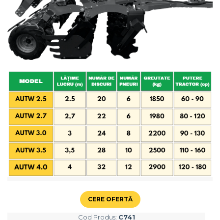
Maşini erbicidat
Mașini pentru săpat
Mașini Împrăștiat Amendamente
Mașini Împrăștiat Sare
Pluguri
Pluguri Reversibile
Pluguri Rotative
Prășitori
Remorci Agricole
Remorci Tehnologice
Remorci Transfer Cereale
Remorci Transport
Remorci Transport Baloţi
Remorci Împrăștiat Gunoi
Scarificatoare
CERE OFERTĂ
Semănători
Cod Produs:
C741