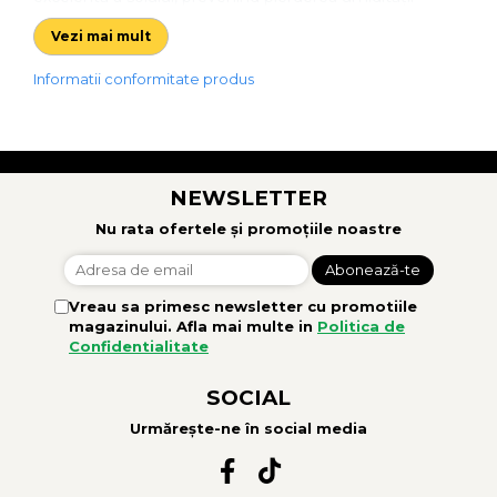
înainte de semănat.
Vezi mai mult
Caracteristici tehnice:
Informatii conformitate produs
• Două rânduri de discuri cu 5 găuri Ø 510/560 mm
OFAS/AMA
• Distanță între rândurile de discuri 75 cm
• Amortizoare din cauciuc
NEWSLETTER
• Butuc premium fără întreținere, cu 5 șuruburi
• Bară de tracțiune pentru prindere în trei puncte (TUZ)
Nu rata ofertele și promoțiile noastre
CAT. III
• Rolă de transport agricol
• Panouri laterale flotante
Vreau sa primesc newsletter cu promotiile
• Ansamblu hidraulic cu doi cilindri pentru semănătoare
magazinului. Afla mai multe in
Politica de
• Vopsire cu pulbere
Confidentialitate
SOCIAL
Urmărește-ne în social media