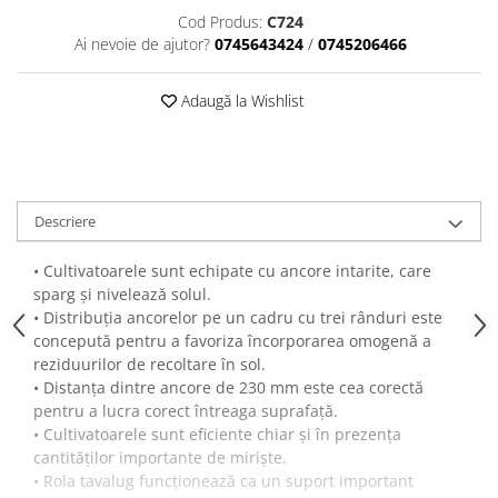
Cod Produs:
C724
Semănători Prășitoare
Ai nevoie de ajutor?
0745643424
/
0745206466
Semănători Păioase
Tocătoare agricole
Adaugă la Wishlist
Tăvăluguri
Utilaje Diverse
Utilaje pentru vii şi livezi
Descriere
Utilaje Strip-Till (prelucrare în
benzi)
• Cultivatoarele sunt echipate cu ancore intarite, care
Utilaje usturoi
sparg și nivelează solul.
• Distribuția ancorelor pe un cadru cu trei rânduri este
Înfoliatoare Baloţi
concepută pentru a favoriza încorporarea omogenă a
reziduurilor de recoltare în sol.
• Distanța dintre ancore de 230 mm este cea corectă
pentru a lucra corect întreaga suprafață.
• Cultivatoarele sunt eficiente chiar și în prezența
cantităților importante de miriște.
• Rola tavalug funcționează ca un suport important