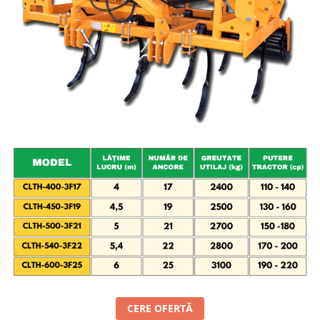
Maşini erbicidat
Mașini pentru săpat
Mașini Împrăștiat Amendamente
Mașini Împrăștiat Sare
Pluguri
Pluguri Reversibile
Pluguri Rotative
Prășitori
Remorci Agricole
Remorci Tehnologice
Remorci Transfer Cereale
Remorci Transport
Remorci Transport Baloţi
Remorci Împrăștiat Gunoi
Scarificatoare
CERE OFERTĂ
Semănători