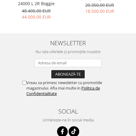
24000 L 2R Boggie
20.350,00 EUR
amestecarea solului și aerarea corectă a acestuia
48.400,00 EUR
18.500,00 EUR
• Adâncime maximă de lucru: 250 mm
44.000,00 EUR
• Vârf ancoră: Reversibil
NEWSLETTER
Nu rata ofertele și promoțiile noastre
Vreau sa primesc newsletter cu promotiile
magazinului. Afla mai multe in
Politica de
Confidentialitate
SOCIAL
Urmărește-ne în social media