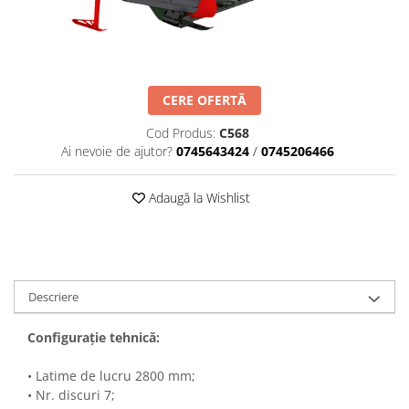
Maşini erbicidat
Mașini pentru săpat
Mașini Împrăștiat Amendamente
CERE OFERTĂ
Mașini Împrăștiat Sare
Pluguri
Cod Produs:
C568
Ai nevoie de ajutor?
0745643424
/
0745206466
Pluguri Reversibile
Pluguri Rotative
Adaugă la Wishlist
Prășitori
Remorci Agricole
Remorci Tehnologice
Remorci Transfer Cereale
Descriere
Remorci Transport
Remorci Transport Baloţi
Configuraţie tehnică:
Remorci Împrăștiat Gunoi
• Latime de lucru 2800 mm;
Scarificatoare
• Nr. discuri 7;
Semănători