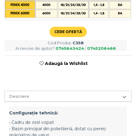
Semănători Prășitoare
Semănători Păioase
Tocătoare agricole
Tăvăluguri
CERE OFERTĂ
Utilaje Diverse
Cod Produs:
C358
Utilaje pentru vii şi livezi
Ai nevoie de ajutor?
0745643424
/
0745206466
Utilaje Strip-Till (prelucrare în
benzi)
Adaugă la Wishlist
Utilaje usturoi
Înfoliatoare Baloţi
Descriere
Configuraţie tehnică:
• Cadru de oțel vopsit
• Bazin principal din polietilenă, dotat cu pereți
spărgători de valuri