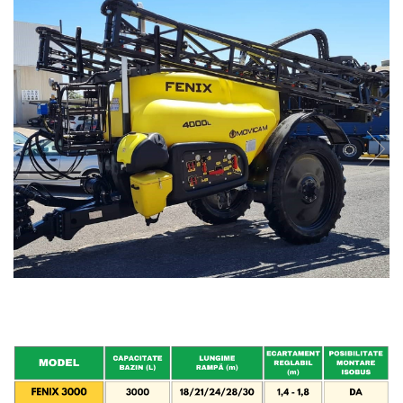
Maşini erbicidat
Mașini pentru săpat
Mașini Împrăștiat Amendamente
Mașini Împrăștiat Sare
Pluguri
Pluguri Reversibile
Pluguri Rotative
Prășitori
Remorci Agricole
Remorci Tehnologice
Remorci Transfer Cereale
Remorci Transport
Remorci Transport Baloţi
Remorci Împrăștiat Gunoi
Scarificatoare
Semănători