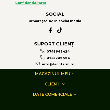
• Set de lumini
Confidentialitate
• Geometrie variabila pe rampa
• Dispozitiv circulaţie discontinuă
SOCIAL
• Debitmetru electromagnetic
Urmărește-ne în social media
• Cilindri suplimentari pentru stabilizarea rampei –
recomandat pentru viteză mai mare de 10 km/h
SUPORT CLIENȚI
0745643424
0745206466
info@techfarm.ro
MAGAZINUL MEU
CLIENȚI
DATE COMERCIALE