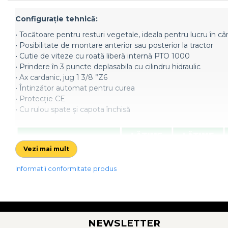
Semănători Prășitoare
Semănători Păioase
Configuraţie tehnică:
Tocătoare agricole
• Tocătoare pentru resturi vegetale, ideala pentru lucru în c
• Posibilitate de montare anterior sau posterior la tractor
Tăvăluguri
• Cutie de viteze cu roată liberă internă PTO 1000
Utilaje Diverse
• Prindere în 3 puncte deplasabila cu cilindru hidraulic
Utilaje pentru vii şi livezi
• Ax cardanic, jug 1 3/8 ”Z6
• Întinzător automat pentru curea
Utilaje Strip-Till (prelucrare în
• Protecție CE
benzi)
• Cu rulou spate și capota închisă
Utilaje usturoi
Înfoliatoare Baloţi
Vezi mai mult
Informatii conformitate produs
NEWSLETTER