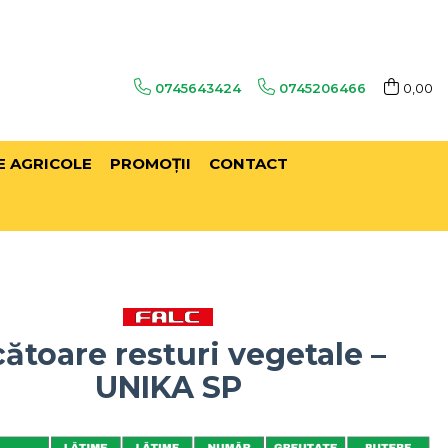
0745643424
0745206466
0,00
E AGRICOLE
PROMOŢII
CONTACT
ătoare resturi vegetale –
UNIKA SP