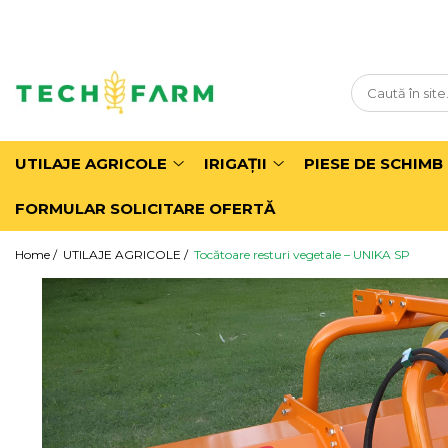
UTILAJE AGRICOLE
IRIGAŢII
Balotiere
Motopompe Irigații
Combinatoare
Pivoți irigații
UTILAJE AGRICOLE
IRIGAŢII
PIESE DE SCHIMB
Cositori agricole
Sisteme irigații prin picurare
Cultivatoare
Tamburi irigații
FORMULAR SOLICITARE OFERTĂ
Dezmiriștitoare
Home /
UTILAJE AGRICOLE /
Tocătoare resturi vegetale – UNIKA SP
Freze agricole
Grape
Grape cu colți
Grape cu discuri
Grape Rotative
Greble agricole
Hedere