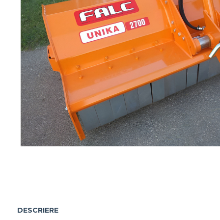
Maşini erbicidat
Mașini pentru săpat
Mașini Împrăștiat Amendamente
Mașini Împrăștiat Sare
Pluguri
Pluguri Reversibile
Pluguri Rotative
Prășitori
Remorci Agricole
Remorci Tehnologice
Remorci Transfer Cereale
Remorci Transport
Remorci Transport Baloţi
Remorci Împrăștiat Gunoi
Scarificatoare
Semănători
DESCRIERE