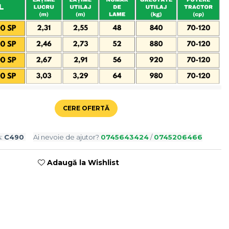
CERE OFERTĂ
:
C490
Ai nevoie de ajutor?
0745643424
/
0745206466
Adaugă la Wishlist