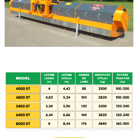
Maşini erbicidat
Mașini pentru săpat
Mașini Împrăștiat Amendamente
Mașini Împrăștiat Sare
Pluguri
Pluguri Reversibile
Pluguri Rotative
Prășitori
Remorci Agricole
Remorci Tehnologice
Remorci Transfer Cereale
Remorci Transport
Remorci Transport Baloţi
Remorci Împrăștiat Gunoi
Scarificatoare
Semănători