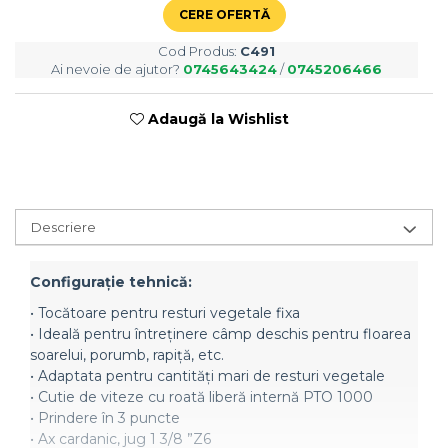
Semănători Prășitoare
CERE OFERTĂ
Semănători Păioase
Cod Produs:
C491
Tocătoare agricole
Ai nevoie de ajutor?
0745643424
/
0745206466
Tăvăluguri
Adaugă la Wishlist
Utilaje Diverse
Utilaje pentru vii şi livezi
Utilaje Strip-Till (prelucrare în
benzi)
Descriere
Utilaje usturoi
Înfoliatoare Baloţi
Configuraţie tehnică:
• Tocătoare pentru resturi vegetale fixa
• Ideală pentru întreținere câmp deschis pentru floarea
soarelui, porumb, rapiță, etc.
• Adaptata pentru cantități mari de resturi vegetale
• Cutie de viteze cu roată liberă internă PTO 1000
• Prindere în 3 puncte
• Ax cardanic, jug 1 3/8 ”Z6