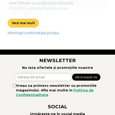
• Axe filetate cu piuliță auto blocantă
• Întinzător automat pentru curea
• Contra lama
• Protecție CE
Vezi mai mult
• Capote fata și spate pentru inspecție
• Transmisie dubla
Informatii conformitate produs
• 4 roti spate ajustabile
•
TEHNOLOGIE LOW TILL
NEWSLETTER
Nu rata ofertele și promoțiile noastre
Vreau sa primesc newsletter cu promotiile
magazinului. Afla mai multe in
Politica de
Confidentialitate
SOCIAL
Urmărește-ne în social media