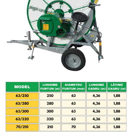
Maşini erbicidat
Mașini pentru săpat
Mașini Împrăștiat Amendamente
Mașini Împrăștiat Sare
Pluguri
Pluguri Reversibile
Pluguri Rotative
Prășitori
Remorci Agricole
Remorci Tehnologice
Remorci Transfer Cereale
Remorci Transport
Remorci Transport Baloţi
Remorci Împrăștiat Gunoi
Scarificatoare
Semănători