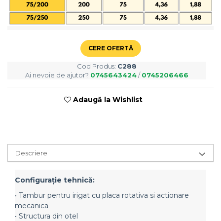
Semănători Prășitoare
Semănători Păioase
Tocătoare agricole
Tăvăluguri
CERE OFERTĂ
Utilaje Diverse
Cod Produs:
C288
Utilaje pentru vii şi livezi
Ai nevoie de ajutor?
0745643424
/
0745206466
Utilaje Strip-Till (prelucrare în
Adaugă la Wishlist
benzi)
Utilaje usturoi
Înfoliatoare Baloţi
Descriere
Configuraţie tehnică:
• Tambur pentru irigat cu placa rotativa si actionare
mecanica
• Structura din otel