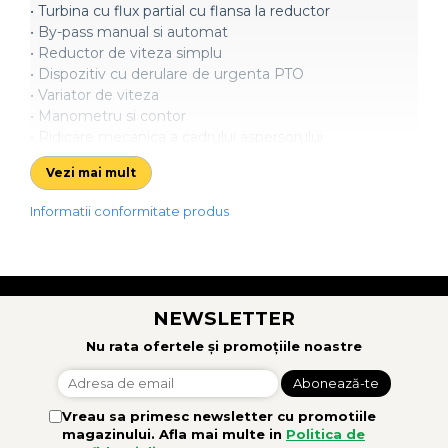
• Turbina cu flux partial cu flansa la reductor
• By-pass manual si automat
• Reductor de viteza simplu
• Dispozitiv cu derulare de urgenta PTO
• Variator de viteza
• Manometru si contor
• Ridicare mecanica a cadrului aspersorului
• Suporturi frontale mecanice
Vezi mai mult
• Furtun de alimentare cu lungimea de 4 m
• Reductor de linie cu mufa (tata)
Informatii conformitate produs
• Carucior pentru aspersor galvanizat cu 3 roti
• Aspersor cu set de duze
• Protectie impotriva accidentelor
• Manual de utilizare si intretinere
• Certificat de conformitate
NEWSLETTER
Nu rata ofertele și promoțiile noastre
Vreau sa primesc newsletter cu promotiile
magazinului. Afla mai multe in
Politica de