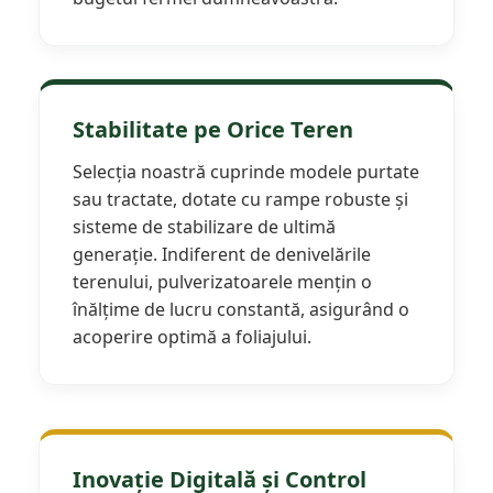
Semănători Prășitoare
Semănători Păioase
Tocătoare agricole
Tăvăluguri
Stabilitate pe Orice Teren
Utilaje Diverse
Selecția noastră cuprinde modele purtate
Utilaje pentru vii şi livezi
sau tractate, dotate cu rampe robuste și
sisteme de stabilizare de ultimă
Utilaje Strip-Till (prelucrare în
benzi)
generație. Indiferent de denivelările
terenului, pulverizatoarele mențin o
Utilaje usturoi
înălțime de lucru constantă, asigurând o
Înfoliatoare Baloţi
acoperire optimă a foliajului.
Inovație Digitală și Control