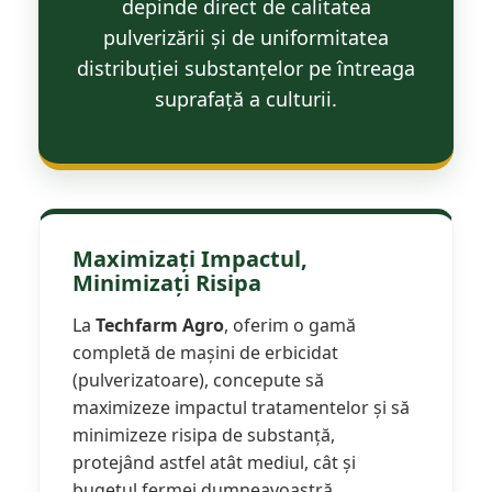
depinde direct de calitatea
Maşini erbicidat
pulverizării și de uniformitatea
Mașini pentru săpat
distribuției substanțelor pe întreaga
Mașini Împrăștiat Amendamente
suprafață a culturii.
Mașini Împrăștiat Sare
Pluguri
Pluguri Reversibile
Pluguri Rotative
Prășitori
Maximizați Impactul,
Minimizați Risipa
Remorci Agricole
Remorci Tehnologice
La
Techfarm Agro
, oferim o gamă
Remorci Transfer Cereale
completă de mașini de erbicidat
Remorci Transport
(pulverizatoare), concepute să
Remorci Transport Baloţi
maximizeze impactul tratamentelor și să
Remorci Împrăștiat Gunoi
minimizeze risipa de substanță,
Scarificatoare
protejând astfel atât mediul, cât și
bugetul fermei dumneavoastră.
Semănători